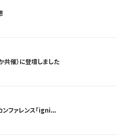
想
か共催）に登壇しました
ンファレンス「igni...