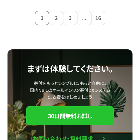
1
2
3
...
16
まずは体験してください。
寄付をもっとシンプルに、もっと自由に。
国内No.1のオールインワン寄付DXシステム
で、
支援をはじめましょう。
30日間無料お試し
お問い合わせ・資料請求