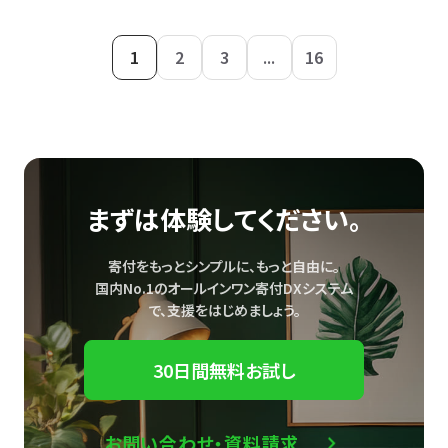
1
2
3
...
16
まずは体験してください。
寄付をもっとシンプルに、もっと自由に。
国内No.1のオールインワン寄付DXシステム
で、
支援をはじめましょう。
30日間無料お試し
お問い合わせ・資料請求