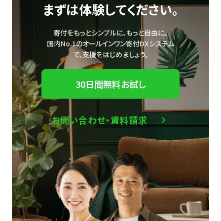
まずは体験してください。
寄付をもっとシンプルに、もっと自由に。
国内No.1のオールインワン寄付DXシステム
で、
支援をはじめましょう。
30日間無料お試し
お問い合わせ・資料請求