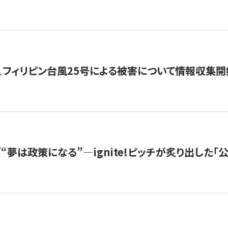
、フィリピン台風25号による被害について情報収集開
s |「“夢は政策になる”—ignite!ピッチが炙り出した