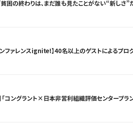
s |「貧困の終わりは、まだ誰も見たことがない“新しさ”だ
ンファレンスignite!】40名以上のゲストによるプログ
】「コングラント×日本非営利組織評価センタープラ