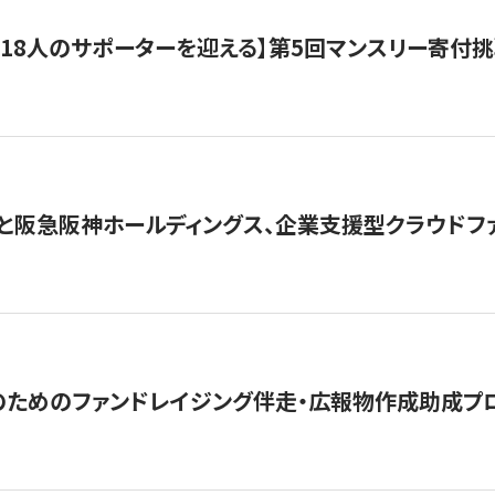
318人のサポーターを迎える】​​第5回マンスリー寄
と阪急阪神ホールディングス、企業支援型クラウドファン
めのファンドレイジング伴走・広報物作成助成プログラム「S