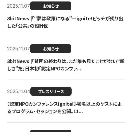
2025.11.07
お知らせ
8bitNews |「“夢は政策になる”—ignite!ピッチが炙り出
した「公共」の設計図
2025.11.07
お知らせ
8bitNews |「貧困の終わりは、まだ誰も見たことがない“新
しさ”だ」日本初「認定NPOカンファ...
2025.11.04
プレスリリース
【認定NPOカンファレンスignite!】40名以上のゲストによ
るプログラム・セッションを公開。11...