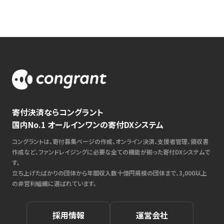
寄付決済ならコングラント
国内No.1 オールインワンの寄付DXシステム
コングラントは、寄付募集ページの作成、オンライン決済、支援者管理、領収書
作成など、ファンドレイジングに必要な全ての機能が揃った寄付DXシステムで
す。
立ち上げたばかりの団体から年間収入数十億円規模の団体まで、3,000以上
の非営利組織に選ばれています。
採用情報
運営会社