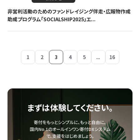
非営利活動のためのファンドレイジング伴走・広報物作成
助成プログラム「SOCIALSHIP2025」エ...
1
2
3
4
5
...
16
まずは体験してください。
寄付をもっとシンプルに、もっと自由に。
国内No.1のオールインワン寄付DXシステム
で、
支援をはじめましょう。