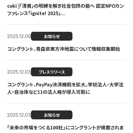
coki |「清貧」の呪縛を解き社会包摂の砦へ 認定NPOカン
ファレンス「ignite! 2025」...
2025.12.09
お知らせ
コングラント、青森県東方沖地震について情報収集開始
2025.12.03
プレスリリース
コングラント、PayPay決済機能を拡大。学校法人・大学法
人・自治体など11の法人格が導入可能に
2025.12.03
お知らせ
「未来の市場をつくる100社」にコングラントが掲載されま