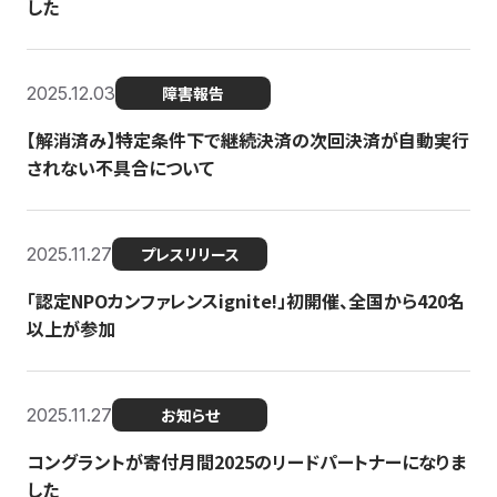
した
2025.12.03
障害報告
【解消済み】特定条件下で継続決済の次回決済が自動実行
されない不具合について
2025.11.27
プレスリリース
「認定NPOカンファレンスignite!」初開催、全国から420名
以上が参加
2025.11.27
お知らせ
コングラントが寄付月間2025のリードパートナーになりま
した