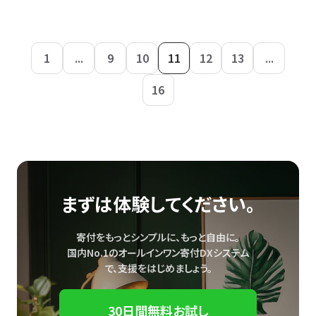
1
...
9
10
11
12
13
...
16
まずは体験してください。
寄付をもっとシンプルに、もっと自由に。
国内No.1のオールインワン寄付DXシステム
で、
支援をはじめましょう。
30日間無料お試し