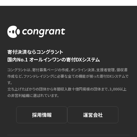
寄付決済ならコングラント
国内No.1 オールインワンの寄付DXシステム
コングラントは、寄付募集ページの作成、オンライン決済、支援者管理、領収書
作成など、ファンドレイジングに必要な全ての機能が揃った寄付DXシステムで
す。
立ち上げたばかりの団体から年間収入数十億円規模の団体まで、3,000以上
の非営利組織に選ばれています。
採用情報
運営会社