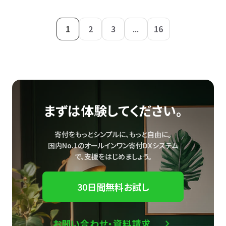
1
2
3
...
16
まずは体験してください。
寄付をもっとシンプルに、もっと自由に。
国内No.1のオールインワン寄付DXシステム
で、
支援をはじめましょう。
30日間無料お試し
お問い合わせ・資料請求