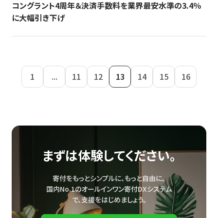
コングラント4周年＆決済手数料を業界最安水準の3.4％
に大幅引き下げ
1
...
11
12
13
14
15
16
まずは体験してください。
寄付をもっとシンプルに、もっと自由に。
国内No.1のオールインワン寄付DXシステム
で、
支援をはじめましょう。