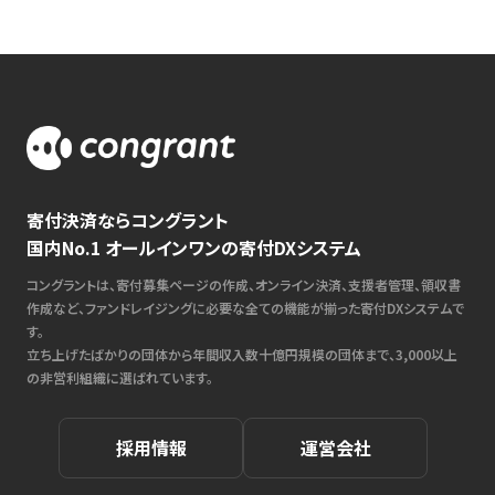
寄付決済ならコングラント
国内No.1 オールインワンの寄付DXシステム
コングラントは、寄付募集ページの作成、オンライン決済、支援者管理、領収書
作成など、ファンドレイジングに必要な全ての機能が揃った寄付DXシステムで
す。
立ち上げたばかりの団体から年間収入数十億円規模の団体まで、3,000以上
の非営利組織に選ばれています。
採用情報
運営会社