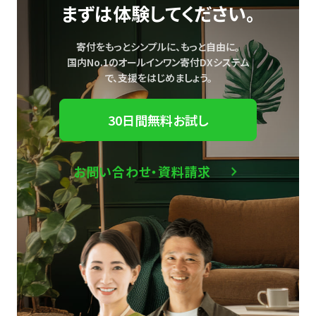
まずは体験してください。
寄付をもっとシンプルに、もっと自由に。
国内No.1のオールインワン寄付DXシステム
で、
支援をはじめましょう。
30日間無料お試し
お問い合わせ・資料請求