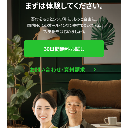
まずは体験してください。
寄付をもっとシンプルに、もっと自由に。
国内No.1のオールインワン寄付DXシステム
で、
支援をはじめましょう。
30日間無料お試し
お問い合わせ・資料請求