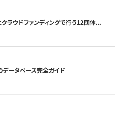
ラウドファンディングで行う12団体...
GOのデータベース完全ガイド
。