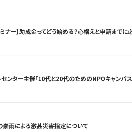
催セミナー】助成金ってどう始める？心構えと申請までに
トセンター主催「10代と20代のためのNPOキャンパ
の豪雨による激甚災害指定について