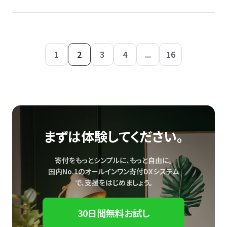
1
2
3
4
...
16
まずは体験してください。
寄付をもっとシンプルに、もっと自由に。
国内No.1のオールインワン寄付DXシステム
で、
支援をはじめましょう。
30日間無料お試し