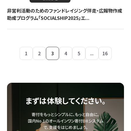
非営利活動のためのファンドレイジング伴走・広報物作成
助成プログラム「SOCIALSHIP2025」エ...
1
2
3
4
5
...
16
まずは体験してください。
寄付をもっとシンプルに、もっと自由に。
国内No.1のオールインワン寄付DXシステム
で、
支援をはじめましょう。