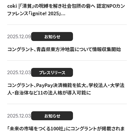
coki |「清貧」の呪縛を解き社会包摂の砦へ 認定NPOカン
ファレンス「ignite! 2025」...
2025.12.09
お知らせ
コングラント、青森県東方沖地震について情報収集開始
2025.12.03
プレスリリース
コングラント、PayPay決済機能を拡大。学校法人・大学法
人・自治体など11の法人格が導入可能に
2025.12.03
お知らせ
「未来の市場をつくる100社」にコングラントが掲載されま