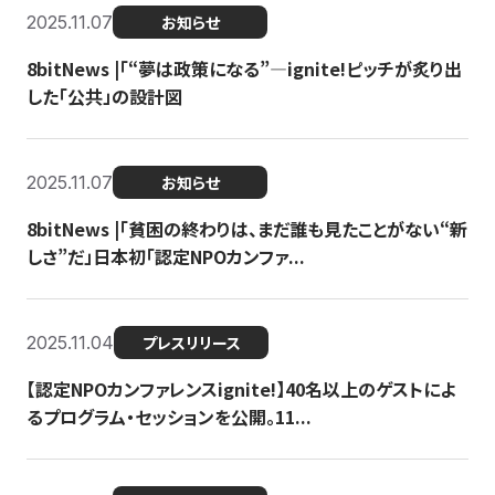
2025.11.07
お知らせ
8bitNews |「“夢は政策になる”—ignite!ピッチが炙り出
した「公共」の設計図
2025.11.07
お知らせ
8bitNews |「貧困の終わりは、まだ誰も見たことがない“新
しさ”だ」日本初「認定NPOカンファ...
2025.11.04
プレスリリース
【認定NPOカンファレンスignite!】40名以上のゲストによ
るプログラム・セッションを公開。11...