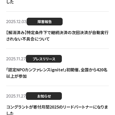
した
2025.12.03
障害報告
【解消済み】特定条件下で継続決済の次回決済が自動実行
されない不具合について
2025.11.27
プレスリリース
「認定NPOカンファレンスignite!」初開催、全国から420名
以上が参加
2025.11.27
お知らせ
コングラントが寄付月間2025のリードパートナーになりま
した