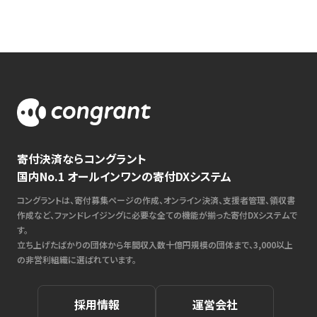
寄付決済ならコングラント
国内No.1 オールインワンの寄付DXシステム
コングラントは、寄付募集ページの作成、オンライン決済、支援者管理、領収書
作成など、ファンドレイジングに必要な全ての機能が揃った寄付DXシステムで
す。
立ち上げたばかりの団体から年間収入数十億円規模の団体まで、3,000以上
の非営利組織に選ばれています。
採用情報
運営会社