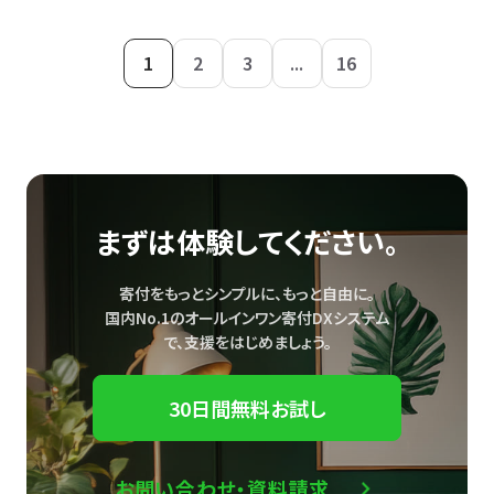
1
2
3
...
16
まずは体験してください。
寄付をもっとシンプルに、もっと自由に。
国内No.1のオールインワン寄付DXシステム
で、
支援をはじめましょう。
30日間無料お試し
お問い合わせ・資料請求