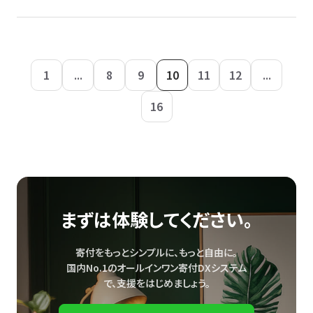
1
...
8
9
10
11
12
...
16
まずは体験してください。
寄付をもっとシンプルに、もっと自由に。
国内No.1のオールインワン寄付DXシステム
で、
支援をはじめましょう。