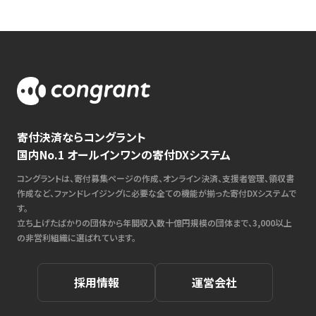
寄付決済ならコングラント
国内No.1 オールインワンの寄付DXシステム
コングラントは、寄付募集ページの作成、オンライン決済、支援者管理、領収書
作成など、ファンドレイジングに必要な全ての機能が揃った寄付DXシステムで
す。
立ち上げたばかりの団体から年間収入数十億円規模の団体まで、3,000以上
の非営利組織に選ばれています。
採用情報
運営会社