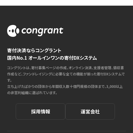
寄付決済ならコングラント
国内No.1 オールインワンの寄付DXシステム
コングラントは、寄付募集ページの作成、オンライン決済、支援者管理、領収書
作成など、ファンドレイジングに必要な全ての機能が揃った寄付DXシステムで
す。
立ち上げたばかりの団体から年間収入数十億円規模の団体まで、3,000以上
の非営利組織に選ばれています。
採用情報
運営会社