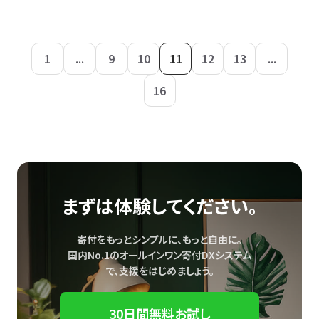
1
...
9
10
11
12
13
...
16
まずは体験してください。
寄付をもっとシンプルに、もっと自由に。
国内No.1のオールインワン寄付DXシステム
で、
支援をはじめましょう。
30日間無料お試し