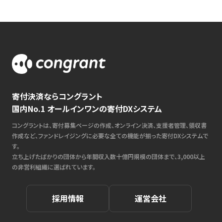
寄付決済ならコングラント
国内No.1 オールインワンの寄付DXシステム
コングラントは、寄付募集ページの作成、オンライン決済、支援者管理、領収書
作成など、ファンドレイジングに必要な全ての機能が揃った寄付DXシステムで
す。
立ち上げたばかりの団体から年間収入数十億円規模の団体まで、3,000以上
の非営利組織に選ばれています。
採用情報
運営会社