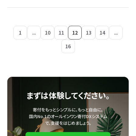
1
...
10
11
12
13
14
...
16
まずは体験してください。
寄付をもっとシンプルに、もっと自由に。
国内No.1のオールインワン寄付DXシステム
で、
支援をはじめましょう。