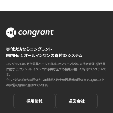
寄付決済ならコングラント
国内No.1 オールインワンの寄付DXシステム
コングラントは、寄付募集ページの作成、オンライン決済、支援者管理、領収書
作成など、ファンドレイジングに必要な全ての機能が揃った寄付DXシステムで
す。
立ち上げたばかりの団体から年間収入数十億円規模の団体まで、3,000以上
の非営利組織に選ばれています。
採用情報
運営会社