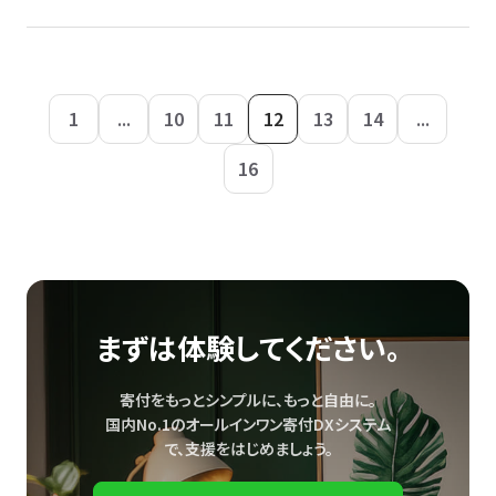
1
...
10
11
12
13
14
...
16
まずは体験してください。
寄付をもっとシンプルに、もっと自由に。
国内No.1のオールインワン寄付DXシステム
で、
支援をはじめましょう。