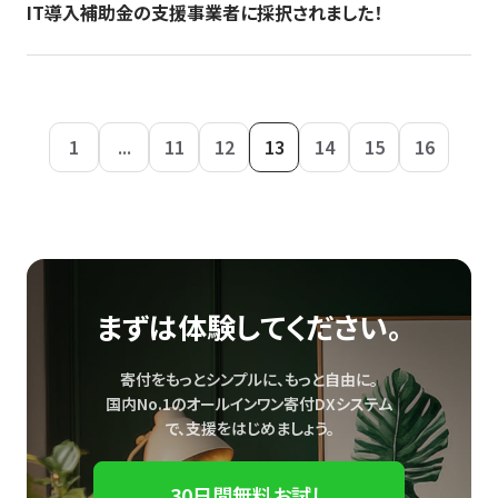
IT導入補助金の支援事業者に採択されました！
1
...
11
12
13
14
15
16
まずは体験してください。
寄付をもっとシンプルに、もっと自由に。
国内No.1のオールインワン寄付DXシステム
で、
支援をはじめましょう。
30日間無料お試し