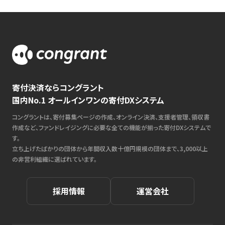
寄付決済ならコングラント
国内No.1 オールインワンの寄付DXシステム
コングラントは、寄付募集ページの作成、オンライン決済、支援者管理、領収書
作成など、ファンドレイジングに必要な全ての機能が揃った寄付DXシステムで
す。
立ち上げたばかりの団体から年間収入数十億円規模の団体まで、3,000以上
の非営利組織に選ばれています。
採用情報
運営会社