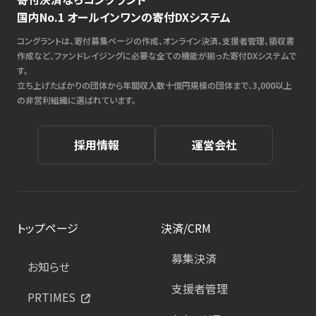
国内No.1 オールインワンの寄付DXシステム
コングラントは、寄付募集ページの作成、オンライン決済、支援者管理、領収書
作成など、ファンドレイジングに必要な全ての機能が揃った寄付DXシステムで
す。
立ち上げたばかりの団体から年間収入数十億円規模の団体まで、3,000以上
の非営利組織に選ばれています。
採用情報
運営会社
トップページ
決済/CRM
募集決済
お知らせ
支援者管理
PRTIMES