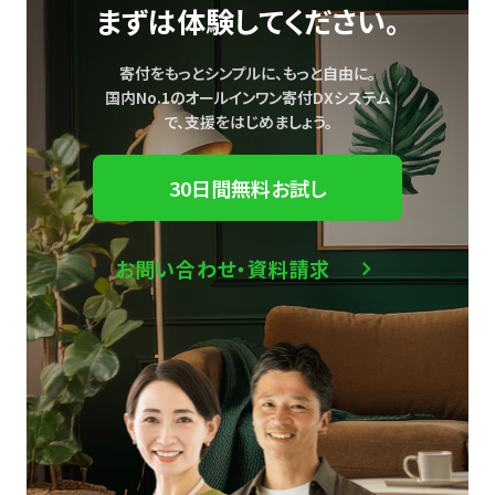
まずは体験してください。
寄付をもっとシンプルに、もっと自由に。
国内No.1のオールインワン寄付DXシステム
で、
支援をはじめましょう。
30日間無料お試し
お問い合わせ・資料請求