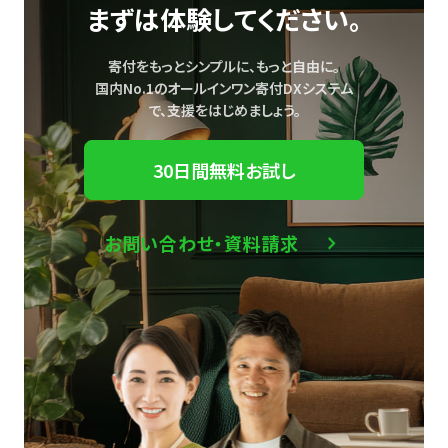
まずは体験してください。
寄付をもっとシンプルに、もっと自由に。
国内No.1のオールインワン寄付DXシステム
で、
支援をはじめましょう。
30日間無料お試し
お問い合わせ・資料請求