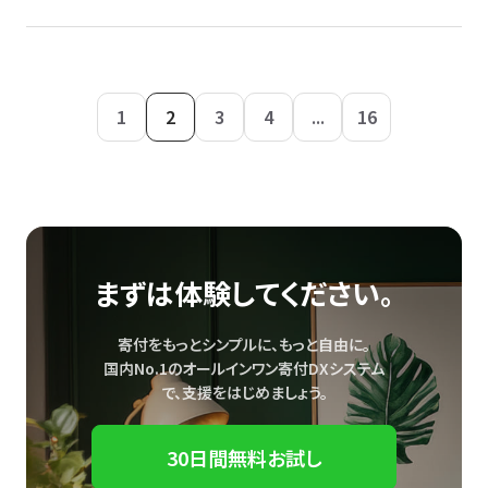
1
2
3
4
...
16
まずは体験してください。
寄付をもっとシンプルに、もっと自由に。
国内No.1のオールインワン寄付DXシステム
で、
支援をはじめましょう。
30日間無料お試し