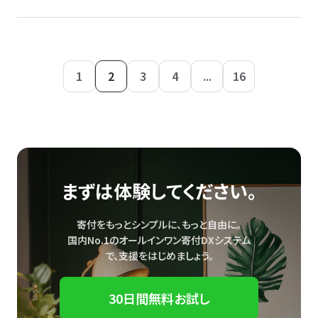
1
2
3
4
...
16
まずは体験してください。
寄付をもっとシンプルに、もっと自由に。
国内No.1のオールインワン寄付DXシステム
で、
支援をはじめましょう。
30日間無料お試し