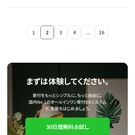
1
2
3
4
...
16
まずは体験してください。
寄付をもっとシンプルに、もっと自由に。
国内No.1のオールインワン寄付DXシステム
で、
支援をはじめましょう。
30日間無料お試し