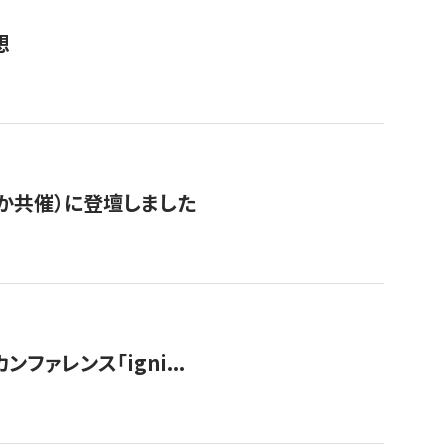
想
か共催）に登壇しました
ンファレンス「igni...