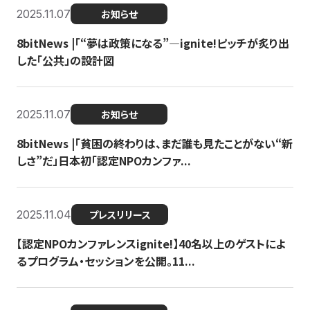
2025.11.07
お知らせ
8bitNews |「“夢は政策になる”—ignite!ピッチが炙り出
した「公共」の設計図
2025.11.07
お知らせ
8bitNews |「貧困の終わりは、まだ誰も見たことがない“新
しさ”だ」日本初「認定NPOカンファ...
2025.11.04
プレスリリース
【認定NPOカンファレンスignite!】40名以上のゲストによ
るプログラム・セッションを公開。11...