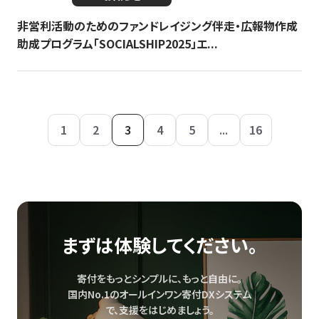
非営利活動のためのファンドレイジング伴走・広報物作成
助成プログラム「SOCIALSHIP2025」エ...
1
2
3
4
5
...
16
まずは体験してください。
寄付をもっとシンプルに、もっと自由に。
国内No.1のオールインワン寄付DXシステム
で、
支援をはじめましょう。