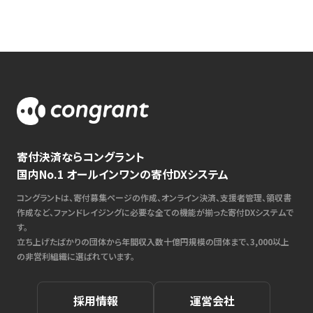
寄付決済ならコングラント
国内No.1 オールインワンの寄付DXシステム
コングラントは、寄付募集ページの作成、オンライン決済、支援者管理、領収書
作成など、ファンドレイジングに必要な全ての機能が揃った寄付DXシステムで
す。
立ち上げたばかりの団体から年間収入数十億円規模の団体まで、3,000以上
の非営利組織に選ばれています。
採用情報
運営会社