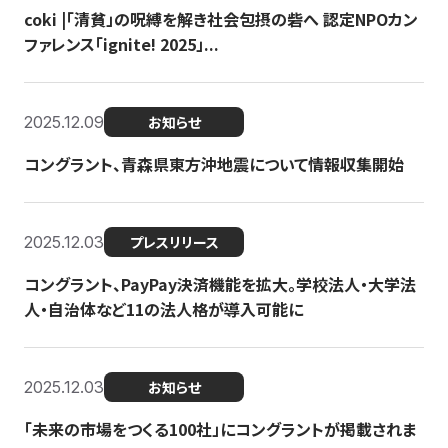
coki |「清貧」の呪縛を解き社会包摂の砦へ 認定NPOカン
ファレンス「ignite! 2025」...
2025.12.09
お知らせ
コングラント、青森県東方沖地震について情報収集開始
2025.12.03
プレスリリース
コングラント、PayPay決済機能を拡大。学校法人・大学法
人・自治体など11の法人格が導入可能に
2025.12.03
お知らせ
「未来の市場をつくる100社」にコングラントが掲載されま