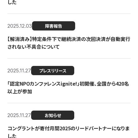
した
2025.12.03
障害報告
【解消済み】特定条件下で継続決済の次回決済が自動実行
されない不具合について
2025.11.27
プレスリリース
「認定NPOカンファレンスignite!」初開催、全国から420名
以上が参加
2025.11.27
お知らせ
コングラントが寄付月間2025のリードパートナーになりま
した