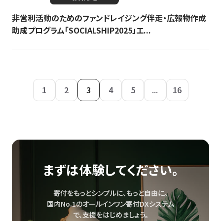
非営利活動のためのファンドレイジング伴走・広報物作成
助成プログラム「SOCIALSHIP2025」エ...
1
2
3
4
5
...
16
まずは体験してください。
寄付をもっとシンプルに、もっと自由に。
国内No.1のオールインワン寄付DXシステム
で、
支援をはじめましょう。