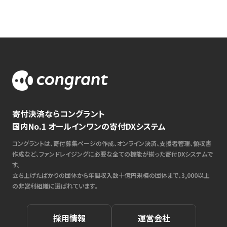
寄付決済ならコングラント
国内No.1 オールインワンの寄付DXシステム
コングラントは、寄付募集ページの作成、オンライン決済、支援者管理、領収書
作成など、ファンドレイジングに必要な全ての機能が揃った寄付DXシステムで
す。
立ち上げたばかりの団体から年間収入数十億円規模の団体まで、3,000以上
の非営利組織に選ばれています。
採用情報
運営会社