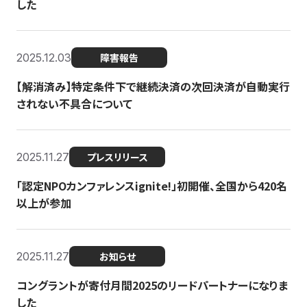
した
2025.12.03
障害報告
【解消済み】特定条件下で継続決済の次回決済が自動実行
されない不具合について
2025.11.27
プレスリリース
「認定NPOカンファレンスignite!」初開催、全国から420名
以上が参加
2025.11.27
お知らせ
コングラントが寄付月間2025のリードパートナーになりま
した