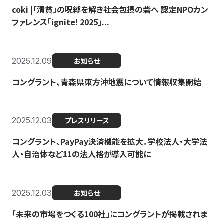
coki |「清貧」の呪縛を解き社会包摂の砦へ 認定NPOカン
ファレンス「ignite! 2025」...
2025.12.09
お知らせ
コングラント、青森県東方沖地震について情報収集開始
2025.12.03
プレスリリース
コングラント、PayPay決済機能を拡大。学校法人・大学法
人・自治体など11の法人格が導入可能に
2025.12.03
お知らせ
「未来の市場をつくる100社」にコングラントが掲載されま