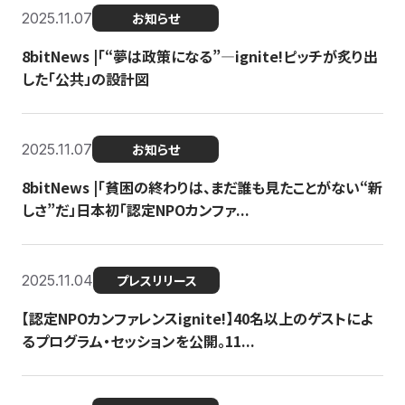
2025.11.07
お知らせ
8bitNews |「“夢は政策になる”—ignite!ピッチが炙り出
した「公共」の設計図
2025.11.07
お知らせ
8bitNews |「貧困の終わりは、まだ誰も見たことがない“新
しさ”だ」日本初「認定NPOカンファ...
2025.11.04
プレスリリース
【認定NPOカンファレンスignite!】40名以上のゲストによ
るプログラム・セッションを公開。11...