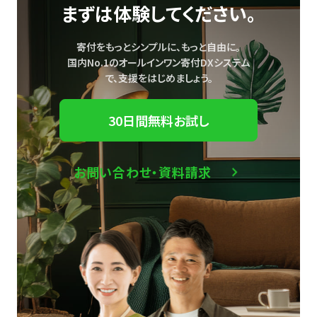
まずは体験してください。
寄付をもっとシンプルに、もっと自由に。
国内No.1のオールインワン寄付DXシステム
で、
支援をはじめましょう。
30日間無料お試し
お問い合わせ・資料請求