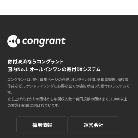
寄付決済ならコングラント
国内No.1 オールインワンの寄付DXシステム
コングラントは、寄付募集ページの作成、オンライン決済、支援者管理、領収書
作成など、ファンドレイジングに必要な全ての機能が揃った寄付DXシステムで
す。
立ち上げたばかりの団体から年間収入数十億円規模の団体まで、3,000以上
の非営利組織に選ばれています。
採用情報
運営会社