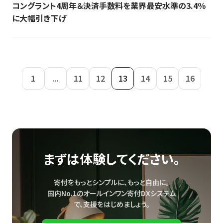
コングラント4周年＆決済手数料を業界最安水準の3.4％
に大幅引き下げ
1
...
11
12
13
14
15
16
まずは体験してください。
寄付をもっとシンプルに、もっと自由に。
国内No.1のオールインワン寄付DXシステム
で、
支援をはじめましょう。