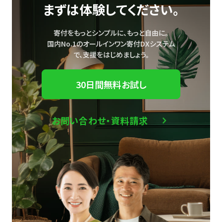
まずは体験してください。
寄付をもっとシンプルに、もっと自由に。
国内No.1のオールインワン寄付DXシステム
で、
支援をはじめましょう。
30日間無料お試し
お問い合わせ・資料請求