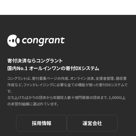
寄付決済ならコングラント
国内No.1 オールインワンの寄付DXシステム
コングラントは、寄付募集ページの作成、オンライン決済、支援者管理、領収書
作成など、ファンドレイジングに必要な全ての機能が揃った寄付DXシステムで
す。
立ち上げたばかりの団体から年間収入数十億円規模の団体まで、3,000以上
の非営利組織に選ばれています。
採用情報
運営会社