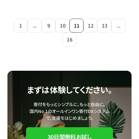
1
...
9
10
11
12
13
...
16
まずは体験してください。
寄付をもっとシンプルに、もっと自由に。
国内No.1のオールインワン寄付DXシステム
で、
支援をはじめましょう。
30日間無料お試し