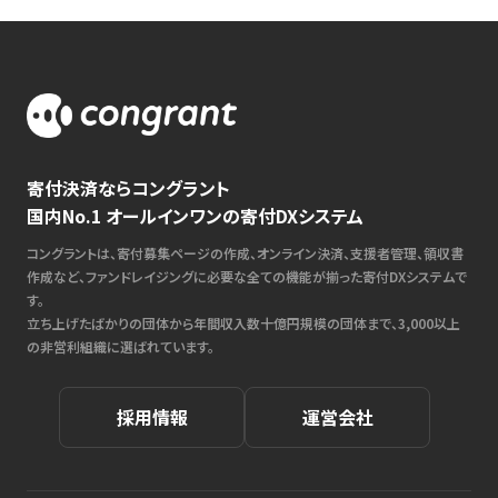
寄付決済ならコングラント
国内No.1 オールインワンの寄付DXシステム
コングラントは、寄付募集ページの作成、オンライン決済、支援者管理、領収書
作成など、ファンドレイジングに必要な全ての機能が揃った寄付DXシステムで
す。
立ち上げたばかりの団体から年間収入数十億円規模の団体まで、3,000以上
の非営利組織に選ばれています。
採用情報
運営会社