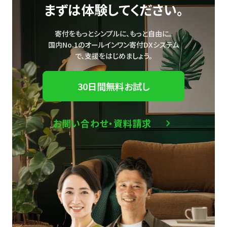
まずは体験してください。
寄付をもっとシンプルに、もっと自由に。
国内No.1のオールインワン寄付DXシステム
で、
支援をはじめましょう。
30日間無料お試し
お問い合わせ・資料請求