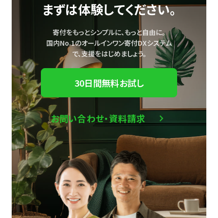
まずは体験してください。
寄付をもっとシンプルに、もっと自由に。
国内No.1のオールインワン寄付DXシステム
で、
支援をはじめましょう。
30日間無料お試し
お問い合わせ・資料請求