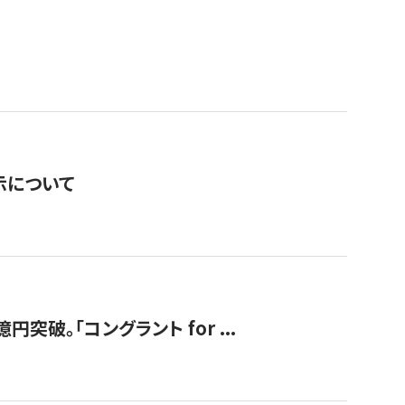
表示について
破。「コングラント for ...