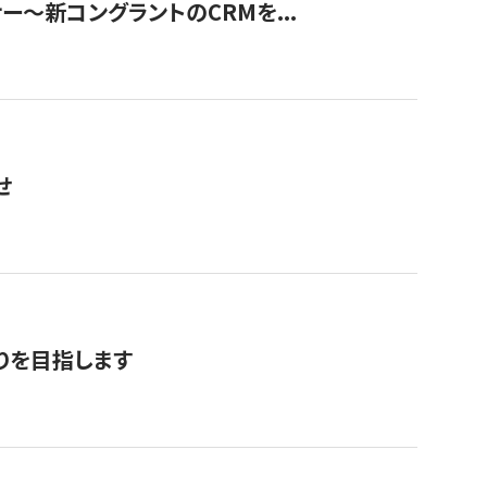
ナー〜新コングラントのCRMを...
せ
りを目指します