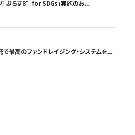
す8゛for SDGs」実施のお...
で最高のファンドレイジング・システムを...