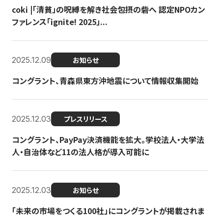
coki |「清貧」の呪縛を解き社会包摂の砦へ 認定NPOカン
ファレンス「ignite! 2025」...
2025.12.09
お知らせ
コングラント、青森県東方沖地震について情報収集開始
2025.12.03
プレスリリース
コングラント、PayPay決済機能を拡大。学校法人・大学法
人・自治体など11の法人格が導入可能に
2025.12.03
お知らせ
「未来の市場をつくる100社」にコングラントが掲載されま