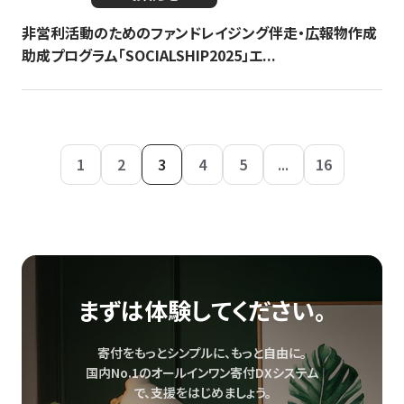
非営利活動のためのファンドレイジング伴走・広報物作成
助成プログラム「SOCIALSHIP2025」エ...
1
2
3
4
5
...
16
まずは体験してください。
寄付をもっとシンプルに、もっと自由に。
国内No.1のオールインワン寄付DXシステム
で、
支援をはじめましょう。