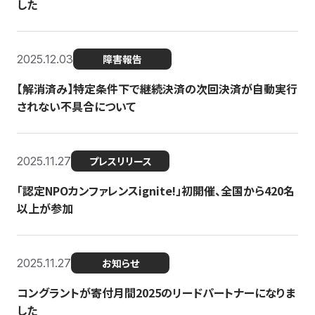
した
2025.12.03
障害報告
【解消済み】特定条件下で継続決済の次回決済が自動実行
されない不具合について
2025.11.27
プレスリリース
「認定NPOカンファレンスignite!」初開催、全国から420名
以上が参加
2025.11.27
お知らせ
コングラントが寄付月間2025のリードパートナーになりま
した