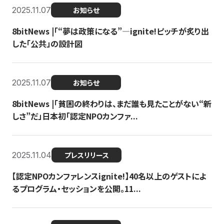
2025.11.07
お知らせ
8bitNews |「“夢は政策になる”—ignite!ピッチが炙り出
した「公共」の設計図
2025.11.07
お知らせ
8bitNews |「貧困の終わりは、まだ誰も見たことがない“新
しさ”だ」日本初「認定NPOカンファ...
2025.11.04
プレスリリース
【認定NPOカンファレンスignite!】40名以上のゲストによ
るプログラム・セッションを公開。11...