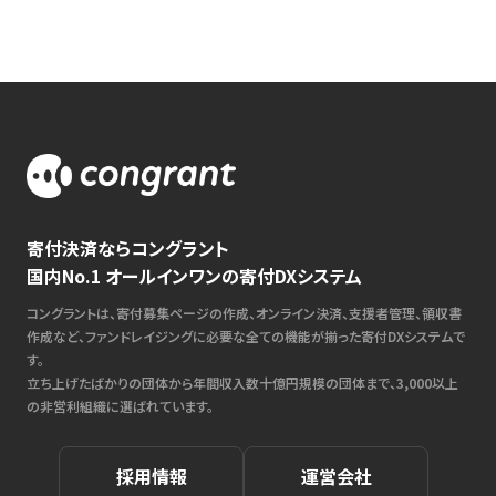
寄付決済ならコングラント
国内No.1 オールインワンの寄付DXシステム
コングラントは、寄付募集ページの作成、オンライン決済、支援者管理、領収書
作成など、ファンドレイジングに必要な全ての機能が揃った寄付DXシステムで
す。
立ち上げたばかりの団体から年間収入数十億円規模の団体まで、3,000以上
の非営利組織に選ばれています。
採用情報
運営会社