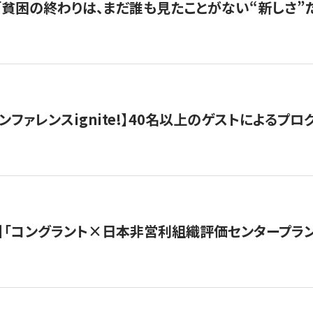
s |「貧困の終わりは、まだ誰も見たことがない“新しさ”だ
ンファレンスignite!】40名以上のゲストによるプログ
】「コングラント×日本非営利組織評価センタープラ