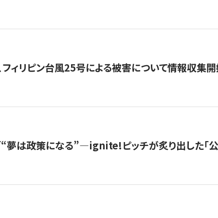
、フィリピン台風25号による被害について情報収集開
s |「“夢は政策になる”—ignite!ピッチが炙り出した