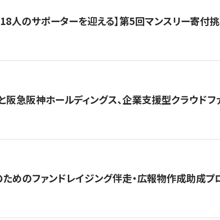
318人のサポーターを迎える】​​第5回マンスリー寄
と阪急阪神ホールディングス、企業支援型クラウドファン
めのファンドレイジング伴走・広報物作成助成プログラム「S