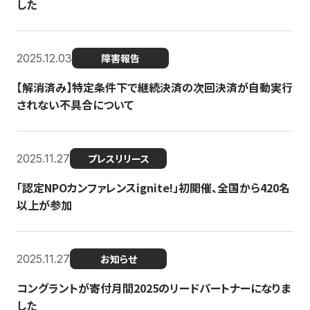
した
2025.12.03
障害報告
【解消済み】特定条件下で継続決済の次回決済が自動実行
されない不具合について
2025.11.27
プレスリリース
「認定NPOカンファレンスignite!」初開催、全国から420名
以上が参加
2025.11.27
お知らせ
コングラントが寄付月間2025のリードパートナーになりま
した