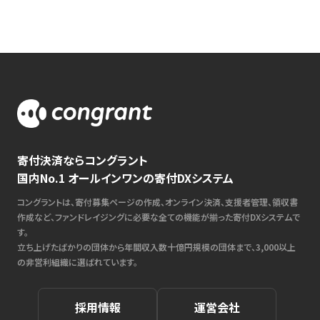
寄付決済ならコングラント
国内No.1 オールインワンの寄付DXシステム
コングラントは、寄付募集ページの作成、オンライン決済、支援者管理、領収書
作成など、ファンドレイジングに必要な全ての機能が揃った寄付DXシステムで
す。
立ち上げたばかりの団体から年間収入数十億円規模の団体まで、3,000以上
の非営利組織に選ばれています。
採用情報
運営会社