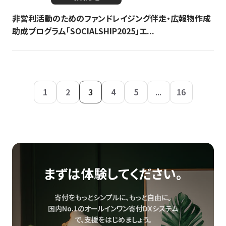
非営利活動のためのファンドレイジング伴走・広報物作成
助成プログラム「SOCIALSHIP2025」エ...
1
2
3
4
5
...
16
まずは体験してください。
寄付をもっとシンプルに、もっと自由に。
国内No.1のオールインワン寄付DXシステム
で、
支援をはじめましょう。