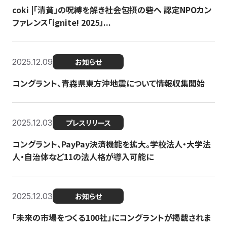
coki |「清貧」の呪縛を解き社会包摂の砦へ 認定NPOカン
ファレンス「ignite! 2025」...
2025.12.09
お知らせ
コングラント、青森県東方沖地震について情報収集開始
2025.12.03
プレスリリース
コングラント、PayPay決済機能を拡大。学校法人・大学法
人・自治体など11の法人格が導入可能に
2025.12.03
お知らせ
「未来の市場をつくる100社」にコングラントが掲載されま