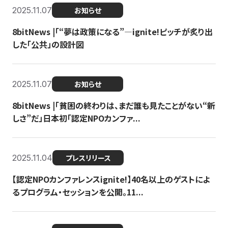
2025.11.07
お知らせ
8bitNews |「“夢は政策になる”—ignite!ピッチが炙り出
した「公共」の設計図
2025.11.07
お知らせ
8bitNews |「貧困の終わりは、まだ誰も見たことがない“新
しさ”だ」日本初「認定NPOカンファ...
2025.11.04
プレスリリース
【認定NPOカンファレンスignite!】40名以上のゲストによ
るプログラム・セッションを公開。11...