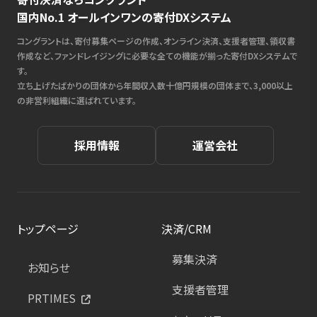
国内No.1 オールインワンの寄付DXシステム
コングラントは、寄付募集ページの作成、オンライン決済、支援者管理、領収書
作成など、ファンドレイジングに必要な全ての機能が揃った寄付DXシステムで
す。
立ち上げたばかりの団体から年間収入数十億円規模の団体まで、3,000以上
の非営利組織に選ばれています。
採用情報
運営会社
トップページ
決済/CRM
募集決済
お知らせ
支援者管理
PRTIMES