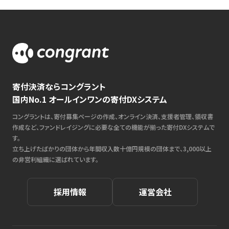
寄付決済ならコングラント
国内No.1 オールインワンの寄付DXシステム
コングラントは、寄付募集ページの作成、オンライン決済、支援者管理、領収書
作成など、ファンドレイジングに必要な全ての機能が揃った寄付DXシステムで
す。
立ち上げたばかりの団体から年間収入数十億円規模の団体まで、3,000以上
の非営利組織に選ばれています。
採用情報
運営会社