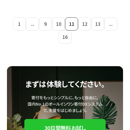
1
...
9
10
11
12
13
...
16
まずは体験してください。
寄付をもっとシンプルに、もっと自由に。
国内No.1のオールインワン寄付DXシステム
で、
支援をはじめましょう。
30日間無料お試し