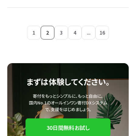
1
2
3
4
...
16
まずは体験してください。
寄付をもっとシンプルに、もっと自由に。
国内No.1のオールインワン寄付DXシステム
で、
支援をはじめましょう。
30日間無料お試し