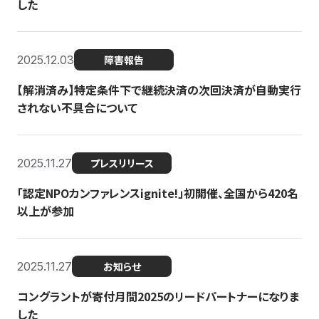
した
2025.12.03
障害報告
【解消済み】特定条件下で継続決済の次回決済が自動実行
されない不具合について
2025.11.27
プレスリリース
「認定NPOカンファレンスignite!」初開催、全国から420名
以上が参加
2025.11.27
お知らせ
コングラントが寄付月間2025のリードパートナーになりま
した