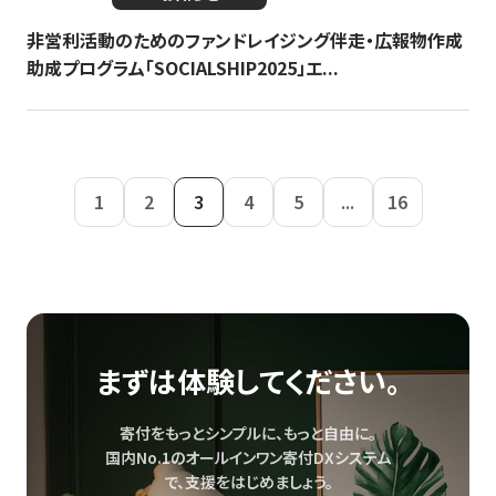
非営利活動のためのファンドレイジング伴走・広報物作成
助成プログラム「SOCIALSHIP2025」エ...
1
2
3
4
5
...
16
まずは体験してください。
寄付をもっとシンプルに、もっと自由に。
国内No.1のオールインワン寄付DXシステム
で、
支援をはじめましょう。