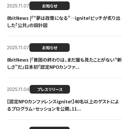
2025.11.07
お知らせ
8bitNews |「“夢は政策になる”—ignite!ピッチが炙り出
した「公共」の設計図
2025.11.07
お知らせ
8bitNews |「貧困の終わりは、まだ誰も見たことがない“新
しさ”だ」日本初「認定NPOカンファ...
2025.11.04
プレスリリース
【認定NPOカンファレンスignite!】40名以上のゲストによ
るプログラム・セッションを公開。11...