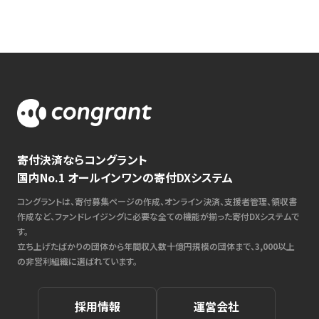
寄付決済ならコングラント
国内No.1 オールインワンの寄付DXシステム
コングラントは、寄付募集ページの作成、オンライン決済、支援者管理、領収書
作成など、ファンドレイジングに必要な全ての機能が揃った寄付DXシステムで
す。
立ち上げたばかりの団体から年間収入数十億円規模の団体まで、3,000以上
の非営利組織に選ばれています。
採用情報
運営会社