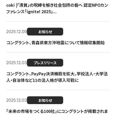
coki |「清貧」の呪縛を解き社会包摂の砦へ 認定NPOカン
ファレンス「ignite! 2025」...
2025.12.09
お知らせ
コングラント、青森県東方沖地震について情報収集開始
2025.12.03
プレスリリース
コングラント、PayPay決済機能を拡大。学校法人・大学法
人・自治体など11の法人格が導入可能に
2025.12.03
お知らせ
「未来の市場をつくる100社」にコングラントが掲載されま