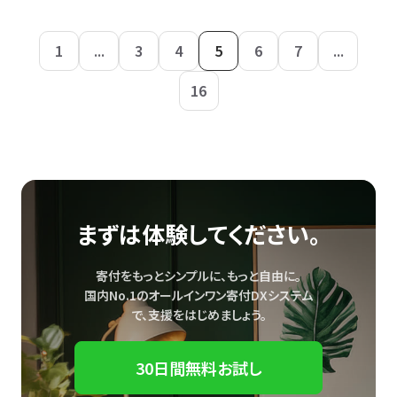
1
...
3
4
5
6
7
...
16
まずは体験してください。
寄付をもっとシンプルに、もっと自由に。
国内No.1のオールインワン寄付DXシステム
で、
支援をはじめましょう。
30日間無料お試し