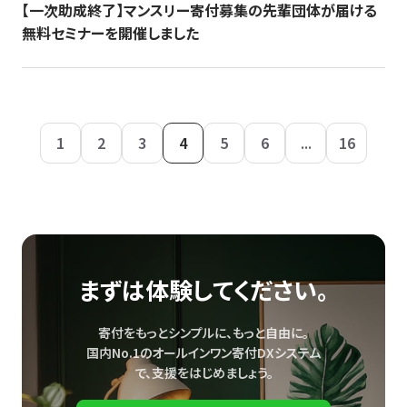
【一次助成終了】マンスリー寄付募集の先輩団体が届ける
無料セミナーを開催しました
1
2
3
4
5
6
...
16
まずは体験してください。
寄付をもっとシンプルに、もっと自由に。
国内No.1のオールインワン寄付DXシステム
で、
支援をはじめましょう。