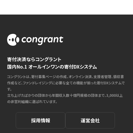
寄付決済ならコングラント
国内No.1 オールインワンの寄付DXシステム
コングラントは、寄付募集ページの作成、オンライン決済、支援者管理、領収書
作成など、ファンドレイジングに必要な全ての機能が揃った寄付DXシステムで
す。
立ち上げたばかりの団体から年間収入数十億円規模の団体まで、3,000以上
の非営利組織に選ばれています。
採用情報
運営会社