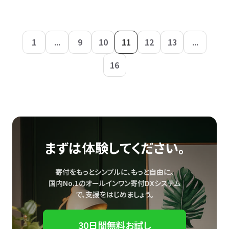
1
...
9
10
11
12
13
...
16
まずは体験してください。
寄付をもっとシンプルに、もっと自由に。
国内No.1のオールインワン寄付DXシステム
で、
支援をはじめましょう。
30日間無料お試し