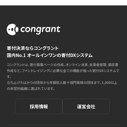
寄付決済ならコングラント
国内No.1 オールインワンの寄付DXシステム
コングラントは、寄付募集ページの作成、オンライン決済、支援者管理、領収書
作成など、ファンドレイジングに必要な全ての機能が揃った寄付DXシステムで
す。
立ち上げたばかりの団体から年間収入数十億円規模の団体まで、3,000以上
の非営利組織に選ばれています。
採用情報
運営会社