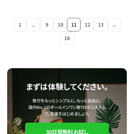
1
...
9
10
11
12
13
...
16
まずは体験してください。
寄付をもっとシンプルに、もっと自由に。
国内No.1のオールインワン寄付DXシステム
で、
支援をはじめましょう。
30日間無料お試し