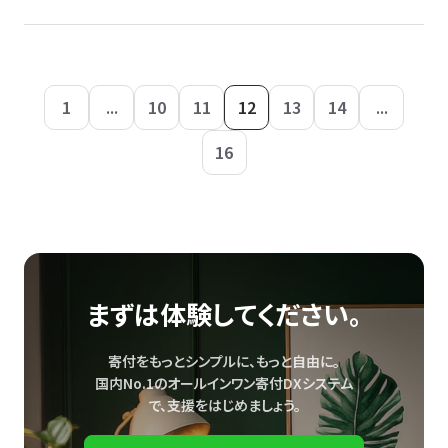
1
...
10
11
12
13
14
...
16
まずは体験してください。
寄付をもっとシンプルに、もっと自由に。
国内No.1のオールインワン寄付DXシステム
で、
支援をはじめましょう。