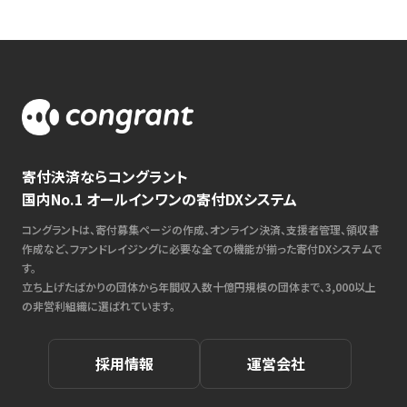
寄付決済ならコングラント
国内No.1 オールインワンの寄付DXシステム
コングラントは、寄付募集ページの作成、オンライン決済、支援者管理、領収書
作成など、ファンドレイジングに必要な全ての機能が揃った寄付DXシステムで
す。
立ち上げたばかりの団体から年間収入数十億円規模の団体まで、3,000以上
の非営利組織に選ばれています。
採用情報
運営会社