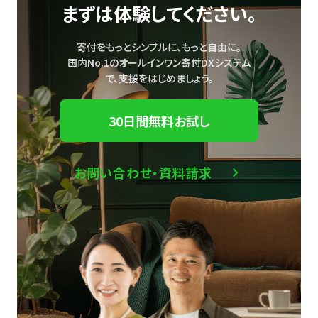
まずは体験してください。
寄付をもっとシンプルに、もっと自由に。
国内No.1のオールインワン寄付DXシステム
で、
支援をはじめましょう。
30日間無料お試し
お問い合わせ・資料請求